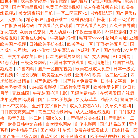
图色中色
|
欧美激情婷婷
|
偷拍操操
|
福利看片
|
伦理片电影网站
|
欧美日
日骚
|
国产区精品视频
|
免费国产高清视频
|
成人午夜视频在线
|
欧美在
线视频a
|
美女深夜福利导航
|
一区二区三区91
|
波多野结野
|
国产另类ts
人
|
人妖25p
|
精东麻豆
|
超碰在线艹
|
红桃视频国产探花
|
日本一级淫片
|
正在播放日韩有码
|
在线看片免费观看
|
在线观看片免费
|
久久丝袜导航
|
探花在线
|
欧美黄色交换
|
成人动漫xxx
|
午夜羞羞电影
|
97操碰操碰
|
少妇
肏逼视频
|
黄色在线网站
|
午夜福利你懂
|
毛茸茸xxxxx
|
福利片网址
|
亚洲
欧美国产视频
|
日韩欧美手机在线
|
欧美孕妇一区
|
丁香婷婷五月底
|
国
产成年人网站0
|
91小仙女
|
波多野洁衣
|
91福利国产
|
国产熟女
|
AV片网
址
|
中文字幕欧美日韩
|
日本免费看片网站
|
成年女人网站
|
91直播网
|
91怎么样
|
三级免费网站
|
亚洲日本在线观看
|
成人情趣社
|
岛国在线视
频观看
|
91国内精
|
国产一区自拍视频
|
欧美在线成人免费
|
日本一级免
费视频
|
91足交视频
|
欧美爱爱tv视频
|
亚洲AⅤ
|
欧美一区二区性爱
|
四
虎影庫必出精品
|
国产免费福利
|
国产片区免费黄色
|
日本中文字幕一区
|
欧美另类灌满
|
8848四虎影视
|
三级片免费看逼
|
欧美性爱专区
|
欧日韩
另类
|
青草韩国
|
午夜韩国伦理电影
|
无码免费精品
|
在线观看国产视频
|
成年免费在线观看
|
国产日本欧美视频
|
男女草草草
|
精品久久
|
操逼在线
|
日韩中文影院
|
亚洲中文字幕日产
|
成人免费看AA片
|
久草久草福利
|
日日夜夜爽爽国产
|
黄色三级视频网站
|
成人亚洲在线视频
|
日日射狠狠
撸
|
影音先锋一区二区
|
潮吹久久
|
国产精品分类在线
|
国产电影区一二
区
|
欧美日韩中文在线
|
白丝喷水网站
|
乱伦电影网
|
国产精品岛国
|
亚洲
系列
|
欧洲精品无码
|
国产福利社在线
|
免费在线观看成人
|
日本精品二区
|
国产第一区综合网
|
青草社区
|
欧美激情网页
|
欧美极品在线0
|
欧美九