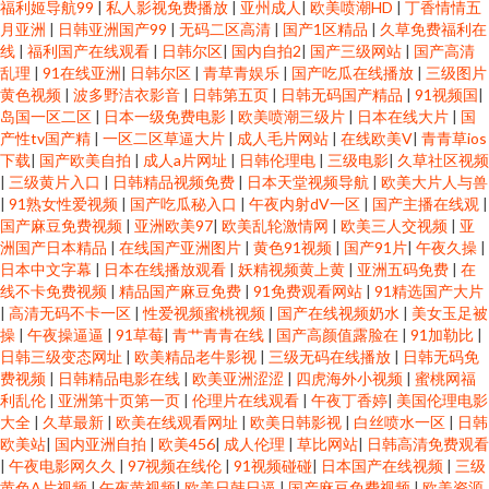
福利姬导航99
|
私人影视免费播放
|
亚州成人
|
欧美喷潮HD
|
丁香情情五
月亚洲
|
日韩亚洲国产99
|
无码二区高清
|
国产1区精品
|
久草免费福利在
线
|
福利国产在线观看
|
日韩尔区
|
国内自拍2
|
国产三级网站
|
国产高清
乱理
|
91在线亚洲
|
日韩尔区
|
青草青娱乐
|
国产吃瓜在线播放
|
三级图片
黄色视频
|
波多野洁衣影音
|
日韩第五页
|
日韩无码国产精品
|
91视频国
|
岛国一区二区
|
日本一级免费电影
|
欧美喷潮三级片
|
日本在线大片
|
国
产性tv国产精
|
一区二区草逼大片
|
成人毛片网站
|
在线欧美V
|
青青草ios
下载
|
国产欧美自拍
|
成人a片网址
|
日韩伦理电
|
三级电影
|
久草社区视频
|
三级黄片入口
|
日韩精品视频免费
|
日本天堂视频导航
|
欧美大片人与兽
|
91熟女性爱视频
|
国产吃瓜秘入口
|
午夜内射dV一区
|
国产主播在线观
|
国产麻豆免费视频
|
亚洲欧美97
|
欧美乱轮激情网
|
欧美三人交视频
|
亚
洲国产日本精品
|
在线国产亚洲图片
|
黄色91视频
|
国产91片
|
午夜久操
|
日本中文字幕
|
日本在线播放观看
|
妖精视频黄上黄
|
亚洲五码免费
|
在
线不卡免费视频
|
精品国产麻豆免费
|
91免费观看网站
|
91精选国产大片
|
高清无码不卡一区
|
性爱视频蜜桃视频
|
国产在线视频奶水
|
美女玉足被
操
|
午夜操逼逼
|
91草莓
|
青艹青青在线
|
国产高颜值露脸在
|
91加勒比
|
日韩三级变态网址
|
欧美精品老牛影视
|
三级无码在线播放
|
日韩无码免
费视频
|
日韩精品电影在线
|
欧美亚洲涩涩
|
四虎海外小视频
|
蜜桃网福
利乱伦
|
亚洲第十页第一页
|
伦理片在线观看
|
午夜丁香婷
|
美国伦理电影
大全
|
久草最新
|
欧美在线观看网址
|
欧美日韩影视
|
白丝喷水一区
|
日韩
欧美站
|
国内亚洲自拍
|
欧美456
|
成人伦理
|
草比网站
|
日韩高清免费观看
|
午夜电影网久久
|
97视频在线伦
|
91视频碰碰
|
日本国产在线视频
|
三级
黄色A片视频
|
午夜黄视频
|
欧美日韩日逼
|
国产麻豆免费视频
|
欧美资源