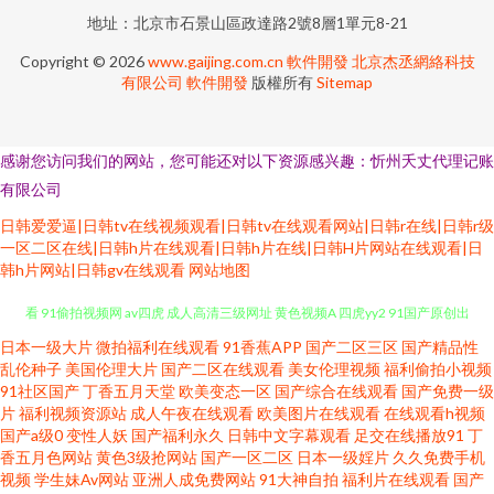
地址：北京市石景山區政達路2號8層1單元8-21
Copyright © 2026
www.gaijing.com.cn
軟件開發
北京杰丞網絡科技
有限公司
軟件開發
版權所有
Sitemap
感谢您访问我们的网站，您可能还对以下资源感兴趣：忻州夭丈代理记账
有限公司
日韩爱爱逼|日韩tv在线视频观看|日韩tv在线观看网站|日韩r在线|日韩r级
一区二区在线|日韩h片在线观看|日韩h片在线|日韩H片网站在线观看|日
韩h片网站|日韩gv在线观看
网站地图
日本一级大片
微拍福利在线观看
91香蕉APP
国产二区三区
国产精品性
午夜av免费 久久超碰福利 探花电影免费观看 91豆奶视频官网 91精选在线观
乱伦种子
美国伦理大片
国产二区在线观看
美女伦理视频
福利偷拍小视频
91社区国产
丁香五月天堂
欧美变态一区
国产综合在线观看
国产免费一级
看 91偷拍视频网 av四虎 成人高清三级网址 黄色视频A 四虎yy2 91国产原创出
片
福利视频资源站
成人午夜在线观看
欧美图片在线观看
在线观看h视频
国产a级0
变性人妖
国产福利永久
日韩中文字幕观看
足交在线播放91
丁
香五月色网站
黄色3级抢网站
国产一区二区
日本一级婬片
久久免费手机
厂电影 91在线播放免费视频 97资源视频总站 国产欧美日韩性愛久久 91手机
视频
学生妹Av网站
亚洲人成免费网站
91大神自拍
福利片在线观看
国产