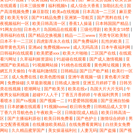
在线观看
|
日本三级按摩
|
福利视频h
|
成人综合大香蕉
|
加勒比乱伦
|
国
产高清视频免费
|
麻豆影院
|
欧美a在线视频
|
日本高清一二三区
|
麻豆爱
爱
|
欧美无专区
|
国产91精品免费
|
亚洲第一导航页
|
国产黑料在线
|
午
夜视频福利一区
|
欧美日韩高清一区
|
香蕉1人操逼
|
日本韩国国产精品
|
91网友自拍
|
日本色片
|
岛国精品在线观看
|
三级伦理剧
|
欧美美女18禁
|
美韩福利在线
|
国产精品交换视频
|
精品一二三www
|
另类专区欧美制
|
日本不卡一二三区
|
四虎影库永久在线
|
国产免费福利
|
乱性的欧美
|
三
级带黄色无码
|
亚洲ab
|
免费视频www
|
成人无吗高清
|
日本午夜福利网
|
日韩福利在线观看
|
欧美肥婆xxx
|
欧美大片啪啪
|
二区国产在线
|
在线观
看污网址
|
久草福利姬资源站
|
91超碰在线观看
|
国产成人激情视频
|
亚
洲国产欧美精品
|
91视频网站操
|
91桃色在线观看
|
黄色网址视频
|
黃色
網五月天偷拍
|
午夜福利激情院
|
日韩精品
|
国产日产欧产精
|
欧美行一区
二区
|
成人免费在线
|
欧美色图传媒
|
亚洲午夜视频一级
|
黄色看片深爱
网
|
免费操碰
|
久草最新视频
|
日韩成人激情
|
亚洲五月婷婷丁香
|
日韩另
类在线视频
|
喷潮网址
|
国产欧美另
|
欧美在线v
|
岛国大片大片无吗
|
午
夜男女福利视频
|
超碰97人人干
|
丁香五月香婷婷
|
午夜福利男男
|
18禁
看喷水
|
国产ts视频
|
国产视频一二
|
91爱爱韩国视频
|
国产亚洲自拍偷
拍
|
日本娇嫩在线观看
|
91视频home
|
欧日韩免费
|
日韩精品成人文学
|
丁香六月导航色色
|
午夜欧美一区
|
日韩影院成人精品
|
欧美日韩高清一
区
|
国产主播福利原创
|
欧美日韩免费看
|
国产色护士
|
激情综合婷婷
|
男
女交配香蕉视频
|
在线播放欧美精品
|
在线免费看黄网址
|
白丝美女免费
网站
|
久久精品蜜芽国产
|
美女操逼福利社
|
人妻无码
|
国产盗撮
|
国产视