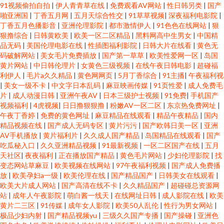
91视频偷拍自拍
|
伊人青青草在线
|
免费观看AV网站
|
性日韩另类
|
国产
啪亚洲国
|
丁香五月网
|
五月天综合性交
|
91草草视频
|
深夜福利电影院
|
丁香五月色播影音
|
亚洲伦理影院
|
都市激情伊人
|
91色色在线网站
|
狠
狠撸综合
|
日韩黄欧美
|
欧美一区二区精品
|
黑料网高中生男女
|
中国精
品无码
|
美国伦理电影在线
|
性插图福利影院
|
日韩大片在线看
|
黄色无
码破解网站
|
美女毛片免费插放
|
国产第一草草
|
欧美性爱网一区
|
岛国
黄片网站
|
中日韩伦理片
|
女黄色三级视频
|
在线午夜日韩电影
|
超碰福
利伊人
|
毛片a久久精品
|
黄色网网页
|
5月丁香综合
|
91主播
|
午夜福利视
|
美女一级不卡
|
中文字日本乱码
|
麻豆映画传媒
|
91页性爱
|
成人免费毛
片
|
成人动漫日韩
|
亚洲午夜AV
|
日本三级护士视频
|
91免费
|
手机国产
视频福利
|
4虎视频
|
日日撸狠狠撸
|
粉嫩AV一区二区
|
东京热免费网址
|
午夜丁香婷
|
免费的黄色网址
|
麻豆精品在线观看
|
精品午夜精品
|
国内
精品视频在线
|
国产成人无码专区
|
黄片污污
|
国产欧韩日美一区
|
亚洲
AV手机播放
|
黄片福利片
|
久久成人国产精品
|
岛国精品在线观看
|
国产
吃瓜秘入口
|
久久亚洲精品视频
|
91最新视频
|
一区二区国产在线
|
五月
天社区
|
夜夜福利
|
正在播放国产精品
|
黄色毛片网站
|
少妇伦理影院
|
找
变态网站草麻豆
|
欧美视频在线网站
|
97午夜福利视频
|
国产成人免费播
放
|
欧美孕妇a一级
|
欧美伦理在线
|
国产精品国产
|
日韩美女在线观看
|
欧美大片成人网站
|
国产高清在线不卡
|
久久精品国产
|
超碰碰总资源网
站
|
成年人午夜影院
|
萌白酱一线天
|
在线网址日韩
|
成人影院在线
|
欧美
黄片二三区
|
91传媒
|
成年女人影院
|
欧美50人乱伦
|
性行为男女网站
|
极品少妇内射
|
国产精品视频yu
|
三级久久国产专播
|
国产操碰
|
亚洲色