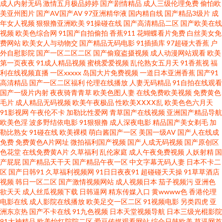
成人内射无码
激情五月极品婷婷
国产剧情精品
成人三级伦理免费
偷怕欧
在线视频观看 欧美性爱先锋影音 91偷拍探花网站 久久这里面 91福利啪 九九
美亚州图片
国产AV国产AV
97亚洲精华液
国内精自线
国产精品3级片
成
年女人视频
狠狠撸亚洲欧美
91操碰在线
国产高清精品二区
国产欧美在线
视频
欧美色综合网
91国产自拍偷拍
香蕉911
花蝴蝶看片免费
白丝美女免
网站色 最新高清无码专区 91n色情 91大神偷拍视频在线观看 91精品视频专
费网站
欧美女人与动物交
国产精品无码电影
91插插库
97超碰大香蕉
户
外自慰影院
国产一区二区二区
国产偷窥盗摄视频
成人动漫网站观看
欧美
区精品 欧美精品久色视频网 午夜理论 1024免费在线视频 国产福利精品av 九
第一页夜夜
91成人精品视频
蜜桃爱爱视频
乱伦熟女五月天
91香蕉视
福
利在线视频直播
一区xxxxx
岛国大片免费视频
一道日本亚洲香蕉
国产91
高清精品
国产一区二区福利
伦理在线播放
人妻无码精品
91自拍在线观看
九热精品一区 伦理91探店在线观看 日本加勒比A网 伊人五月天导航 国产精品
国产一级片内射
夜夜骑青青草
欧美色图人妻
在线免费欧美视频
免费黄色
毛片
成人精品无码视频
欧美午夜极品
性欧美ⅩⅩⅩⅩ乱
欧美色色六月天
一区二区三 欧美人妖撸管 激情深爱五月婷婷 91cn在线观看视频 国产Av网址
91影视网
午夜伦不卡
加勒比性爱网
青草国产在线视频
亚洲国产精品导航
欧美色淫
波多野结依电影
91狠狠撸
成人深夜电影
精品国产美女剃毛
加
勒比熟女
91碰在线
欧美裸模
萌白酱国产一区
美国一级AV
国产人在线成
导航 伊人av在线 传媒导航福利 午夜福利电源 爱草b网 日韩韩日免费视频
免费
免费黄色A片网址
微拍福利国产视频
国产人成无码视频
国产原创区
色花堂
在线免费黄A片
久草福利
乱伦家庭
成人午夜免费视频
人妖射精
国
www91国产 欧美性感美女网站 91系列在线 蜜桃一区二区亚洲 91色超碰 久久
产屁屁
国产精品天干天
国产精品午夜一区
中文字幕无码人妻
日本不卡二
区
国产日韩91
久草福利视频网
91日日夜夜91
超碰碰天天操
91草草酒店
视频
韩日一区二区
国产激情视频网站
成人视频日本
茄子视频污
亚洲色
东京热大香蕉 91福利主播 九一社区在线观看 97资源站人妻 有码在线www 国
欲天天
成人丝瓜视频下载
日韩逼网
精东传媒入口
黄wwww色
香港伦理
电影在线
成人影院在线播放
欧美足交一区二区
91视频电影
另类四虎
亚
产区第二页 伊人欧美大香蕉 成人豆麻网 婷婷色五月一区 91在线免费看 91嫩
洲东京热
国产不卡在线
91九色视频
日本天堂视频导航
日本三级光棍影院
91大神精品
欧美怡红院院二区
爱豆传媒观看网站
综合日韩欧美
草逼网首