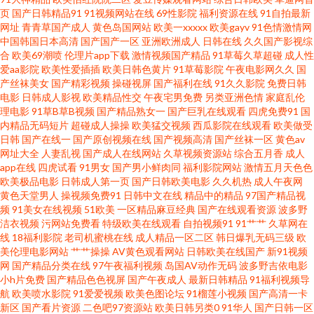
页
国产日韩精品91
91视频网站在线
69性影院
福利资源在线
91自拍最新
草白丝 久久国产天堂 91传媒国产传媒在线播放 精品88av福利导航 国产日韩
网址
青青草国产成人
黄色岛国网站
欧美一xxxxx
欧美gayv
91色情激情网
中国韩国日本高清
国产国产一区
亚洲欧洲成人
日韩在线
久久国产影视综
亚洲另类 人妻网人人人 欧美太性交 91日本视频在线观看 九一视频传媒精品
合
欧美69潮喷
伦理片app下载
激情视频国产精品
91草莓久草超碰
成人性
爱aa影院
欧美性爱插插
欧美日韩色黄片
91草莓影院
午夜电影网久久
国
产丝袜美女
国产精彩视频
操碰视屏
国产福利在线
91久久影院
免费日韩
91黄页字幕网 国产精品人妻在线 日韩金典免费av 91po豆花 草逼网站 欧美成
电影
日韩成人影视
欧美精品性交
午夜宅男免费
另类亚洲色情
家庭乱伦
理电影
91草B草B视频
国产精品熟女一
国产巨乳在线观看
四虎免费91
国
人免费专区 亚色3情网 91免费福利视频 肏屄视频影院 久草福利资免费 AV蜜
内精品无码短片
超碰成人操操
欧美猛交视频
西瓜影院在线观看
欧美做受
日韩
国产在线一
国产原创视频在线
国产视频高清
国产丝袜一区
黄色av
网址大全
人妻乱视
国产成人在线网站
久草视频资源站
综合五月香
成人
桃久久 玖玖一剧情 色哟哟欧美专区 91超在线视频 91社区论坛电影 黄色视屏
app在线
四虎试看
91男女
国产男小鲜肉同
福利影院网站
激情五月天色色
欧美极品电影
日韩成人第一页
国产日韩欧美电影
久久机热
成人午夜网
av 日韩黄色成人免费网站 有码视频网址 a日韩片 免费网站久永性爱 亚洲aa
黄色天堂男人
操视频免费91
日韩中文在线
精品中的精品
97国产精品视
频
91美女在线视频
51欧美
一区精品麻豆经典
国产在线观看资源
波多野
洁衣视频
污网站免费看
特级欧美在线观看
自拍视频91
91艹艹
久草网在
91社区最新网址 大香蕉伊综 欧美成成人网站久久 一级无码片 91视频在线观
线
18福利影院
老司机蜜桃在线
成人精品一区二区
韩日爆乳无码三级
欧
美伦理电影网站
艹艹操操
AV黄色观看网站
日韩欧美在线国产
新91视频
看视频 成人日韩网址 美日韩怡红院 午夜成人精品在线视频 91免费观看网站
网
国产精品分类在线
97午夜福利视频
岛国AV动作无码
波多野吉依电影
小h片免费
国产精品色色视屏
国产午夜成人
最新日韩精品
91福利视频导
航
欧美喷水影院
91爱爱视频
欧美色图论坛
91榴莲小视频
国产高清一卡
入口 操黑丝AV 玖玖操国内视频 桃色9l视频网站 91凤楼 97国产精品视频在线
新区
国产看片资源
二色吧97资源站
欧美日韩另类0
91华人
国产日韩一区