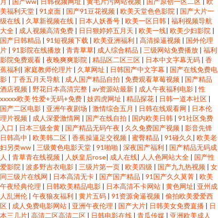
月
|
国产ww
|
日韩视频网址
|
黄毛片污网站视频
|
国产原创一区二区
|
欧
美福利天堂
|
91桌面
|
国产91豆花视频
|
欧美天堂色色影院
|
国产大片一
级在线
|
久草新视频在线
|
日本人妖番号
|
欧美一区日韩
|
福利视频导航
大全
|
成人视频高清免费
|
日日狠婷婷五月天
|
欧美一线
|
欧美少妇影院
|
国产日韩精品
|
91短视频下载
|
欧美亚洲福利
|
高清操逼视频
|
国外伦理
片
|
91影院在线播放
|
青青草草
|
成人综合精品
|
三级网站免费播放
|
福利
影院免费观看
|
夜晚爽爽影院
|
精品区二区三区
|
日本中文字幕无码
|
香
蕉福利
|
家庭教师伦理片
|
久草网址
|
日韩国产中文字幕
|
国产在线免费电
影
|
丁香五月天导航
|
成人国产精品自拍
|
免费观看草莓视频
|
国产精品
酒店视频
|
野花日本高清完整
|
av资源站最新
|
成人午夜福利电影
|
性
xxxxx欧美 性爱+无码+免费
|
妓四虎网址
|
精品探花
|
日韩一道本社区
|
国产二区电影
|
亚洲午夜剧场
|
激情综合五月
|
日韩在线观看网
|
日本伦
理片视频
|
成人深爱激情网
|
国产在线自拍
|
国内欧美日韩
|
91社区免费
入口
|
日本三级全黄
|
国产精品无码午夜
|
久久免费国产视频
|
影音先锋
日韩高中
|
欧美韩二区
|
香蕉操逼足交视频
|
蜜臀精品
|
91碰久久
|
欧美老
妇另类ww
|
三级黄色电影天堂
|
91啪啪
|
深夜国产福利
|
国产精品无码成
人
|
青草青在线视频
|
人妖皇后rose
|
成人在线
|
人人色网站大全
|
国产性
爱影院
|
波多野吉衣电影
|
三级片第一页
|
欧美四级
|
国产九九热视频
|
女
同三级片在线网
|
日本高清无卡
|
国产国产精品
|
91国产久久莫菁
|
欧美
午夜经典伦理
|
日韩欧美精品电影
|
日本高清不卡网站
|
黄色网址
|
亚州成
人乱洲伦
|
午夜狼友福利
|
黄片五码
|
91资源肏逼视频
|
偷拍欧美爱爱西
区
|
成人免费电影网站
|
亚洲午夜伦理
|
国产大片
|
日韩美女免费直播
|
日
本三几片
|
高清二区高清二区
|
日韩电影在线
|
青瓜传媒
|
亚洲欧美成人