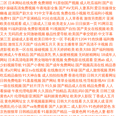
二区
日本网站在线免费
免费潮喷
91原创国产视频
成人吃瓜福利
国产在
玖玖性妇女视频 婷婷深爱社区 91福利影院 97视频在线看看 激情五月网熟女
线9
操碰高清免费视频
午夜电影全集
国产AV无码
人妻系列
爱豆传媒倩女
幽魂
超清国产剧大全
91中文字幕在线
免费在线小视频
吃瓜福利小视频
免费91
国产日产亚洲精品
91社在线高清
人人草香蕉
激情另类图片
亚洲
91rp爆 91有码在线播放 国产精品一区一区 欧美好色综合区 在线播放福利AV
欧美在线观看
成人三级成人三级
欧美老女人bb
日日操第一页
91网豆花
视频
91福利剧场
免费影视观看
91视频国产自拍
国产美女在线视频
欧美
91学生秘片黄在线观网站 韩国精品一级AV 色中色综合导航 91巨乳 福利久久
又大
无码四虎
女同激吻视频
极品性爱导航
欧美国产拳交喷奶
中文字幕
第三页
超碰成人影视
欧美日韩中文一区
手机看片1204
91色快播
福利撸
影院
激情五月天国产
综合网五月天
美女主播青草
国产高清不卡视频
四
草 三级黄免费观看 91ri精品 91影院成人 精品电影 色天堂污 91黄色视频免费
虎影视
欧美一区在线
操碰视频
五月天婷婷欧美
欧美大BB
国产福利啪啪
欧洲成人午夜精品
国产精品美乳
男人操蜜桃视频
无码射精网站
18成年人
网站 草草福利社 狼人欧美性爱 影音先锋最新AV网址 操人妻p 欧美不卡二期
网站
日本高清电影网
男女啪啪午夜视频
免费电影在线观看
亚洲ab
成人
少妇视频导航
91国产小青蛙
国产成年免费网站
国产视频高清在线
精品香
蕉
求a片网址
麻豆tv在线观看
在线撸丝片
91草碰
国产成人激情视频
黑料
伊人网在线9 福利社伊人 人人干人人妻69 影音先锋无码成人 91私拍 国产传
吃瓜精品偷拍
91大神合集
成人拍拍拍免费
香港伦理剧
日韩大片观看网址
日韩免费电影
91羞羞视频
国产网站
青草全福视在线
性导航影视AV
日本
媒第3页 婷婷在线一区 91精品国产久久丝袜 国产第十二页 欧美一本道无码
一级在线视频
国产好片浮力
91久操
国产精品成人在线
精品免费看
人人
看操碰
午夜伦理电影网
久久国自产拍精品
高清乱码0
国产欧美
日韩三级
黄色A片
伦理电影亚洲国产
福利姬黄色网址
欧美伊人影院
丁香成人五月
91工厂网址 超碰在线操91 玖玖热精品视频 午夜剧场青椒 91色网址 国产AV资
花
黄色网网址女
久草视频最新网址
日韩大片在线看
久久亚洲人成
亚州
色图乱伦小说
国产va免费观看
国产人妖第二
成人影片h
91色婷婷瑟色
东
源站 欧美日韩高清福利导航 伊人9草在线 91偷拍视频99 黄色网战 污污色色
京热狠狠草
日韩精品观看
91最新国产精品
一级黄色网
91色色人妻
都市