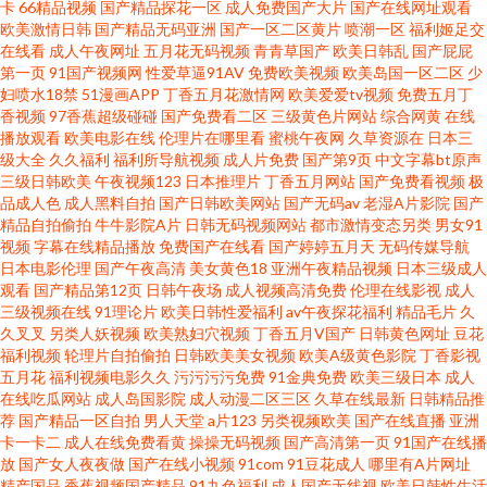
卡
66精品视频
国产精品探花一区
成人免费国产大片
国产在线网址观看
欧美激情日韩
国产精品无码亚洲
国产一区二区黄片
喷潮一区
福利姬足交
91入在线观看 麻豆日B在线视频 影音先锋中文AV 国产海角 五月天av 91豆花
在线看
成人午夜网址
五月花无码视频
青青草国产
欧美日韩乱
国产屁屁
第一页
91国产视频网
性爱草逼91AV
免费欧美视频
欧美岛国一区二区
少
在线观看免费 五月天午夜网 国内激情自拍 伪娘色情 91手机视频在线观看 久
妇喷水18禁
51漫画APP
丁香五月花激情网
欧美爱爱tv视频
免费五月丁
香视频
97香蕉超级碰碰
国产免费看二区
三级黄色片网站
综合网黄
在线
播放观看
欧美电影在线
伦理片在哪里看
蜜桃午夜网
久草资源在
日本三
久国产精品妞妞影院 一区二区三区国产少妇 国产91原创视频综合 婷婷五月
级大全
久久福利
福利所导航视频
成人片免费
国产第9页
中文字幕bt原声
三级日韩欧美
午夜视频123
日本推理片
丁香五月网站
国产免费看视频
极
份欧美 91影音 久久嫩草精品视频影院 中文字幕43页 肏屄AB 国产午夜福利网
品成人色
成人黑料自拍
国产日韩欧美网站
国产无码av
老湿A片影院
国产
精品自拍偷拍
牛牛影院A片
日韩无码视频网站
都市激情变态另类
男女91
视频
字幕在线精品播放
免费国产在线看
国产婷婷五月天
无码传媒导航
一二区 五月天午夜福利 99热热网站免费 日本丁香五月 91茄子水蜜桃 狠狠操
日本电影伦理
国产午夜高清
美女黄色18
亚洲午夜精品视频
日本三级成人
观看
国产精品第12页
日韩午夜场
成人视频高清免费
伦理在线影视
成人
网址 91免费视频资源 欧美视频性爱TV ts人妖操逼视频 欧美日韩V 91视频最
三级视频在线
91理论片
欧美日韩性爱福利
av午夜探花福利
精品毛片
久
久叉叉
另类人妖视频
欧美熟妇穴视频
丁香五月V国产
日韩黄色网址
豆花
福利视频
轮理片自拍偷拍
日韩欧美美女视频
欧美A级黄色影院
丁香影视
新网址 日本啊v在线播放 91唐伯虎 精品自拍在线观看 91成人视颖 国产9199
五月花
福利视频电影久久
污污污污免费
91金典免费
欧美三级日本
成人
在线吃瓜网站
成人岛国影院
成人动漫二区三区
久草在线最新
日韩精品推
无码免费看 91在线观看网站免费在线 欧美SSS视频第一页 国产黄色在线 在线
荐
国产精品一区自拍
男人天堂
a片123
另类视频欧美
国产在线直播
亚洲
卡一卡二
成人在线免费看黄
操操无码视频
国产高清第一页
91国产在线播
放
国产女人夜夜做
国产在线小视频
91com
91豆花成人
哪里有A片网址
青青草av 大香蕉青青久久 日韩无日韩电影 91美女足交麻豆 国产色99热 亚洲
精产国品
香蕉视频国产精品
91九色福利
成人国产无线视
欧美日韩性生活