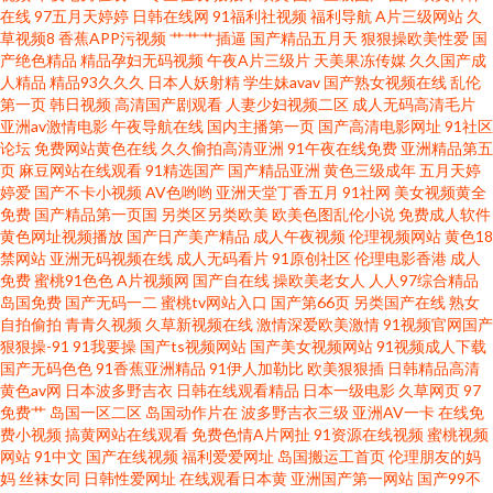
在线
97五月天婷婷
日韩在线网
91福利社视频
福利导航
A片三级网站
久
免费网站在线观看大全 国产性爱AV 日韩一二三五区 91国产丝袜射精 超碰97
草视频8
香蕉APP污视频
艹艹艹插逼
国产精品五月天
狠狠操欧美性爱
国
产绝色精品
精品孕妇无码视频
午夜A片三级片
天美果冻传媒
久久国产成
人精品
精品93久久久
日本人妖射精
学生妹avav
国产熟女视频在线
乱伦
久青在线 五月花成人网 91娱乐综合 蜜桃成人AV 91nc在线观看 97在线资源
第一页
韩日视频
高清国产剧观看
人妻少妇视频二区
成人无码高清毛片
亚洲av激情电影
午夜导航在线
国内主播第一页
国产高清电影网址
91社区
站 欧美123 尤物爽爽片 99视频精品 久久国精 亚洲狼友 av高清免费观看 另类
论坛
免费网站黄色在线
久久偷拍高清亚洲
91午夜在线免费
亚洲精品第五
页
麻豆网站在线观看
91精选国产
国产精品亚洲
黄色三级成年
五月天婷
婷爱
国产不卡小视频
AV色哟哟
亚洲天堂丁香五月
91社网
美女视频黄全
一区二区综合网 久久免费精品视频图片 1024视频国产 白虎白丝逼 男人的天
免费
国产精品第一页国
另类区另类欧美
欧美色图乱伦小说
免费成人软件
黄色网址视频播放
国产日产美产精品
成人午夜视频
伦理视频网站
黄色18
堂网色 自拍超碰在线99 成人小网站 色色精品影院 91唐伯虎国产在线 精品按
禁网站
亚洲无码视频在线
成人无码看片
91原创社区
伦理电影香港
成人
免费
蜜桃91色色
A片视频网
国产自在线
操欧美老女人
人人97综合精品
岛国免费
国产无码一二
蜜桃tv网站入口
国产第66页
另类国产在线
熟女
摩 午夜寂寞人妻系列 91网站男男 激情五月天婷婷文学 天堂男人精品 91色情
自拍偷拍
青青久视频
久草新视频在线
激情深爱欧美激情
91视频官网国产
狠狠操-91
91我要操
国产ts视频网站
国产美女视频网站
91视频成人下载
蜜桃茄子 密挑伊人AV 最新亚洲分区电影更新 东京热福利电影在线 婷婷社区
国产无码色色
91香蕉亚洲精品
91伊人加勒比
欧美狠狠插
日韩精品高清
黄色av网
日本波多野吉衣
日韩在线观看精品
日本一级电影
久草网页
97
免费艹
岛国一区二区
岛国动作片在
波多野吉衣三级
亚洲AV一卡
在线免
成人 91色摸 第一av福利 91色在色蝌蚪 精品视频在线观看7 先锋av成人电影
费小视频
搞黄网站在线观看
免费色情A片网扯
91资源在线视频
蜜桃视频
网站
91中文
国产在线视频
福利爱爱网址
岛国搬运工首页
伦理朋友的妈
爱爱影院成人l 青青草综合有 91看片网站 国产午夜日韩轮 少妇无码一区日韩
妈
丝袜女同
日韩性爱网址
在线观看日本黄
亚洲国产第一网站
国产99不