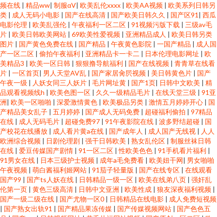
频在线
|
精品ww
|
制服αV
|
欧美乱伦xxxx
|
欧美AA视频
|
欧美系列日韩另
类
|
成人无码小电影
|
国产在线高清
|
国产欧美日韩久久
|
国产区91
|
西瓜
电影伦理
|
欧美乱强伦
|
午夜福利一区二区
|
91视频污版下载
|
三级av毛
片
|
欧美日韩欧美网站
|
69欧美性爱视频
|
亚洲精品成人
|
欧美日韩另类
图片
|
国产黄色免费在线
|
国产精品
|
午夜黄色影院
|
一国产精品
|
成人国
产一区二区
|
偷拍午夜福利
|
亚洲精品卡一卡二
|
日本伦理电影网址
|
欧
美精品3
|
欧美一区日韩
|
狠狠撸导航福利
|
国产在线视频
|
青青草在线看
片
|
一区首页
|
男人天堂AV乱
|
国产家居肏屄视频
|
美日韩黄色片
|
国产
午夜一级
|
人妖女同三人妖片
|
毛片网址黄
|
国产1页
|
日韩中文欧美
|
精
品观看视频线h
|
欧美色图一区
|
久久一级精品毛片
|
在线天堂三级
|
91亚
洲
|
欧美一区啪啪
|
深爱激情黄色
|
欧美极品另类
|
激情五月婷婷开心
|
国
产精品美女乱子
|
五月婷婷
|
国产成人无码免费
|
超碰福利偷拍
|
97精品
在线
|
成人无码毛片
|
超碰免费97
|
91午夜影院在线
|
波多野结超碰
|
国
产校花在线播放
|
成人看片黄a在线
|
国产成年人
|
成人国产无线视
|
人人
欧洲综合视频
|
日剧伦理剧
|
强干日韩欧美
|
熟女乱伦区
|
制服丝袜日韩
在线
|
爱豆传媒国产剧情
|
91一区二区
|
性欧美色色
|
91手机看片福利
|
91男女在线
|
日本三级护士视频
|
成年a毛免费看
|
欧美妞干网
|
男女啪啪
午夜视频
|
萌白酱福利姬网站
|
91茄子轻量版
|
国产在线专区
|
在线观看
国产99
|
国产ts人妖在线
|
日韩精品一级一区
|
欧美在线弟八页
|
强奸乱
伦第一页
|
黄色三级高清
|
日韩中文亚洲
|
欧美性成
|
狼友深夜福利视频
|
国产一级二级在线
|
国产尤物一区0
|
日韩精品在线电影
|
成人免费短视频
|
国产熟女出轨91
|
国产精品果冻传媒
|
国产传媒视频网站
|
国产色色五