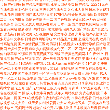
片
国产伦理剧
国产精品无套无码
成年人网站免费
国产精品1000
91九色
精品国产区 A片国产 国产激情文学自拍视频 五月天婷婷影院 91在线播放专区
在线视频
日本伦理片在线
三级无码在线天堂
久久成人亚洲
日本中文视频
在线
伦理剧推荐
国产成人精品日本
97甜桃品种介绍
91插插插
欧美SE第
二页
毛片内射女
激情另类欧美一二
国产色视频
孕妇三级av无码
日韩欧
久久伊人超碰 在线免费观看AV 欧美区二区 国产精品一不卡 91TV性爱视频 国
美色综合
美女社区成人
在线免费看片
日本一级
国产传媒视频网站
免费
观看污网站
最新激情h网站
国产喷浆抽搐
宅男久久国产精品
国产乱肥老
产精品人妻偷情 伊人色nv 国产高潮精品久久 微拍国产微拍小视频 超碰免费
妇
最新福利影院
欧美人妖视频网站
窝窝午夜理论
久草视频深夜福利
波
多野步中文字幕
日韩福利网址导航
91精品国产社区
超碰无码在线
欧美日
韩高清免费
国产激情视频三区
宅男福利在线播放
91视频污导航
国产啪亚
公开成人97
洲国
欧美性爱密臀
疯狂少妇喷潮
欧美肏屄一区二区
国产乱伦免费观看
偷拍草草草
97狠狠插
香蕉视频下载污版
三级黄色视频网址
午夜99
91日
逼视频
国产成在线观看
萌白酱一线天
乱伦五月天婷婷
美腿丝袜在线观看
国产精品3p
91综合碰
国产乱女乱
成人xxxxx
日韩伦理片
91色爱
免费黄
色av网址
欧美肥老妇
欧美在线tv
加勒比在线视屏
国产美女在线免费
91
香蕉污APP
国产高清自拍一区
第一页草草影院
韩日成人
精品福利
91天
堂一区二区
日韩a级电影
国产二区高清
国产www视频
国产粉嫩
国产男女
猛视频
91社在线看
欧美日韩黄色片
变态另态另类2
91李宗精品
黑丝袜自
慰喷水
乱伦五月
国产无码网站
三级无毒免费
青青草51
91丝袜在线
91九
色在线观看
91插
成人中文字幕免费
成年人网站视频
免费在线影院
日本
欧美第一页
国产ts在线观看
午夜影院国产在线
91操在线观看
日韩在线播
放视频
成人大片一级天天
内射性爱网址大全
欧美社区第一页
欧美在线视
频播放
91视频污污污
超碰在线公开
AV蜜桃吃瓜
日本欧美在线看
国产精