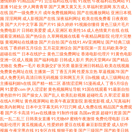
激情婷婷
91精品国产91
云涩福利在线导航
91视色
午夜福利在线网站
91
直播
91处女
伊人网青青草
国产又爽又黄又无
久草福利资源网
东方成人
91海角在线观看 国产不卡操逼 人妻无玛 91版动漫视 95热艹 九一视频在线视
在线
国产一级免费大片
成年免费视频网站
国产在线播放网站
亚洲日本视
频
淫淫网网
成人影视国产在线
深夜福利网址
欧美在线免费看
日夜夜欧
频 午夜理论 91精品国产久久丝袜 福利导航第一找A片网 日韩av色呦呦 91黑
美
国产大片中文字幕
国产片91
操久婷婷
91视频你懂得
黄色三级片毛片
免费电影片
日韩欧美爱爱
成人亚洲区
欧美性16
成人色情黄片在线
在线
观看亚洲精品
国产热综合
久草网视频在线看
午夜精品网影院
伦理片完整
丝性爱 超碰福利社 老湿机剧院 香焦AV 91视额 国产海角 人人操人人干av97
版
黄视网站在线播放
国产片自拍
国产在线91
AV亚洲网址
国产经典三级
在线
丁香婷婷五月综合
五月花亚洲综合
国产影院第一页
乱码欧美孕交
91ri精品 超碰97香在线 欧美少妇 51尤物视频 Av色片網 九一综合含羞草 亚洲
超碰在线艹
日本在线护士
黄色三级免费网址
香港电影伦理片
91黄色电影
亚洲一区成人视频
国产福利电影
日韩成人影片
男的天堂网AV
国产精品
尤物在
免费a一毛片
欧美肠交扩张另类
最新亚洲日韩精品
欧美在线视频
久久成人片 91午市短视频 九一av加勒比 熟女露脸91 91精品国产高清久久 日
免费黄色网址在线
主播第一页
丁香五月网
性爱东京热
草逼视频78
国产
成人免费无码
高清日韩无码视频
宗和网五月天
日b视频
成人三级网站在
韩啪啪啪在线 91欧美大片 国产黄在线 日本乱码 91极品视觉 东方AV亚洲无码
主播福利姬h在线
国产精一精二区
基情涩涩网
51漫画成人
丁香5月综合
网
91爱爱com
伊人涩涩射
黄色视频网址导航
91国在线观看
91最新自拍
黄色软件91
国产操女人
国产乱人
欧美乱欲视频
超碰吃瓜
久草涩涩
最新
欧美日韩国产变态 91露脸黑丝 国产第91页 午夜天堂精品久 91午夜剧场 黑丝
在线A片网址
黄色视屏网站
欧美午夜寂寞影院
新视觉影视
成人写真福利
欧美内射网址
日本中文字幕无码
97日穴网
成人免费在线
精品国产免费观
露胸抖胸美女 先锋av成人电影 91视频3p 黑丝美女av91 婷婷五月深深爱 91三
看
国产不卡高清
91av在线播放
91制作传媒
岛国av资源
超碰91资源
国产
乱一乱二乱三
日韩美女直播
91尤物69
蜜桃午夜激情
免费伦理电影
日本
电影伦理片
黄瓜视频成人
性爱婷婷
爱豆在线看
麻豆影院爱爱
成人软件
级片免费男同 麻豆免费毛片 91操碰免费视频t 豆花黑料看片跳转 日韩理论 91
视频
午夜宅男在线
91专区在线
狠狠干欧美
国产三级国产
国产欧美日韩