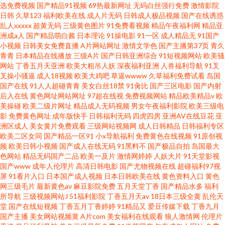
选免费视频
国产精品91视频
69热最新网址
无码白丝强行免费
激情影院
日韩
久草123
福利欧美在线
成人片无码
日韩成人极品视频
国产在线诱惑
乱人xxxxx
超黄无码
三级黄色图片
91免费看视频
精品午夜福利网
精品亚
洲成a人
国产精品萌白酱
日本理论
91操电影
91一区
成人精品无
91国产
小视频
日韩美女免费直播
A片网站网址
激情文学色
国产主播第37页
青久
青青
日本精品在线播放
三级A片
国产日韩亚洲综合
91短视频网站
欧美骚
网站
丁香五月天亚洲
欧美大粗吊人妖
深夜福利亚洲
人兽福利导航
91叉
叉操小骚逼
成人18视频
欧美大鸡吧
草逼wwww
久草福利免费试看
岛国
国产在线
91人人超碰青青
美女白丝18禁
91肏比
国产三区电影
国产内射
后入在线
黄色网址网站网址
97超在线视
免费视频网站
精品欧美精品v
欧
美操碰
欧美二级片网址
精品成人无码视频
男女午夜福利影院
欧美三级电
影
免费黄色网址
成年版快手
日韩福利无码
四虎四房
亚洲AV在线豆花
亚
洲区成人
美女黄片免费观看
三级网站视频网
成人日韩精品
日韩福利专区
欧美二区女同
国产精品一区91
小x导航福利
免费黄色在线视频
91原创视
频
欧美日韩小视频
国产成人在线无码
91黑料不
国产极品自拍
岛国最大
色网站
精品无码国产二品
欧美一及片
激情网婷婷
人妖大片
91天堂影视
国产www
成年人伦理片
高清日韩电影
国产尤物视频在线
超碰福利97视
屏
91看片入口
日本国产成人视频
日本日韩欧美在线
黄色资料入口
黄色
网三级毛片
最新黄色av
麻豆影院免费
五月天堂丁香
国产精品水多
福利
所导航
三级视频网站J
51福利影院
丁香五月天av
18日本三级全黄
乱伦天
堂
国产在线短视频
丁香五月丁香婷婷
91精品又
爱豆传媒下载
丁香九月
国产主播
美女网站视频黄
A片com
美女福利在线观看
狼人激情网
伦理片