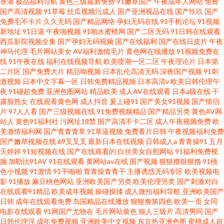
香港
极品福利导航
黄色三级最新免费
91嫩草国产
午夜成年人网站
免费
国产高清视频
91草莓
丝瓜视频污成人
国产亚洲视品在线
国产玖玖
国产
免费毛不卡片
久久无码
国产精品网络
孕妇无码在线
91手机论坛
91视频
新地址
91日逼
午夜啪视频
91啪水蜜桃网
国产二区无码
91日韩在线观看
西瓜影院视频全集
国产孕妇无码视频
国产在线福利
国产在线日皮片
午夜
神马伦理
毛片网站美女
AV福利激情毛片
黄色网在线播放
91视频免费在
线
91午夜在线
福利在线视频导航
欧美喷潮一区二区
午夜理论片
日本第
二片区
国产免费大片
精品呦视频
日本乱伦高清无码
深夜国产视频
91刺
激视频
日本中文字幕一区
日韩免费精品视频
日本高清v
欧美日韩伦理午
夜
91碰超免费
亚洲色图网站
精品欧美
成人AV在线观看
日本a级在线
干
露脸熟女
在线观看黄色网
成人抖音
爰上碰91
国产美女91视频
国产情侣
片
97人人看
国产三级视频在线
91免费视频精品
国产精品另类
黄色AV网
站人
黄色91福利社
污网址18禁
国产高清不卡二区
成人午夜视频免费
欧
美激情福利网
国产青青青草
91草逼视频
免费看片日韩
午夜视频福利免费
国产嫩草视频在线
69叉叉叉
最新日本在线视频
日韩成人a
青青操91
五月
天婷婷
91短视频在线
国产在线观看的
白丝美女自慰网站
91福利免费视
频
加勒比91AV
91在线观看
黄网站av在线
国产视频
狠狠擼狠狠擼
91桃
色小视频
91激情
91干啪啪
青青操青青干
主播诱惑无码专区
欧美视频电
影
91播放
麻豆桃色网站
亚洲欧美国产另类
欧美伦理另类
国产刺激对白
在线观看91精品
欧美成年视频
操碰操揉
成人微拍福利导航
亚洲欧美国产
日韩
成年在线观看免费
岛国精品在线播放
狠狠撸第四色
欧美一页
女同
电影在线观看
91网国产尤物在
毛片网站黄色
狼人三级片
高清男同
国产
日韩伦理淫
成年免费视频
亚洲欧美中文视频
东京热亚洲色图
蜜桃成人超