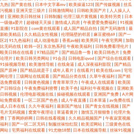
九热
|
国产黄在线
|
日本中文字幕mv
|
欧美操逼123
|
国产传媒视频
|
丝瓜
污视频
|
亚洲天堂三级片
|
日韩激情网站
|
日韩欧美国产片
|
人人操人人
射
|
亚洲欧美日韩丝袜
|
日韩制服
|
伦理三级片黄视频
|
欧美特另类
|
日本
一级做a爱片
|
超碰碰天天操
|
激情成人四房
|
午夜爱爱免费福利
|
91视频
直播
|
91影院在
|
com黄在线观看
|
成人国产精品自拍
|
国产无码激情
|
最
新欧美精品
|
久久精品女性视频
|
伦理隔壁的邻居
|
麻豆蜜桃69
|
国产一
区2
|
91九色福利
|
成人动漫电影
|
香蕉av秘
|
欧美男同
|
午夜宅男网
|
加勒
比无码在线
|
欧韩一区
|
东京热系列
|
午夜欧美福利
|
日韩免费看理伦片
|
殴美日韩在在线看
|
97精品国产
|
国产精品鲁一鲁
|
欧美日韩色片
|
免费
论理片
|
欧美日韩另类网站
|
91会员
|
日韩电影qvod
|
国产综合在线观看
|
91操视频导航
|
欧美激情导航
|
在线肏逼
|
成人深夜福利影院
|
国产精品
国产原神
|
国产精品就是干
|
成年人看片
|
在线看片
|
欧美在线com
|
宅宅
网伦理
|
三级网址在线观看
|
国产精品分类在线
|
久草午夜福利
|
国产精
选免费观看
|
日韩黄色视频
|
青青草草浮力
|
午夜成人在线观看
|
欧美国
产日韩综合
|
午夜免费福利密臀
|
欧美干色
|
福利社午夜视频在
|
亚洲欧美
日韩视频
|
伦理电影视频在线
|
操碰视频在线观看
|
亚洲国产免费
|
A片网
站免费观看
|
一区二区国产色色
|
成人午夜直播
|
日本草逼
|
av免费在线
|
成人日本在线
|
久久午夜福利
|
最新国产地址
|
国产青女在线视频
|
国产
毛片无码视频
|
窝窝午夜理论
|
草逼看黄片
|
激情五月狠狠鲁
|
伦理片免
费
|
丁香网婷婷网
|
日韩在线看视频
|
久久精品视频国产
|
午夜寂寞视频
福利
|
国产一区二区无码
|
制服丝袜怡红院
|
欧美涩网站
|
三级黄色在线
网站
|
宅男福利在线观看
|
91尤物18禁
|
日本在线视频导航
|
丝袜91视频
|