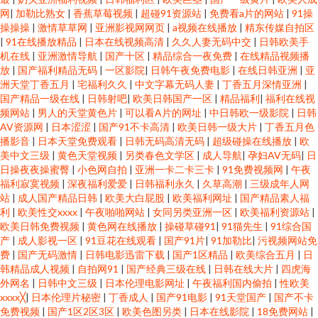
网
|
加勒比熟女
|
香蕉草莓视频
|
超碰91资源站
|
免费看a片的网站
|
91操
操操操
|
激情草草网
|
亚洲影视网网页
|
a视频在线播放
|
精东传媒自拍区
|
91在线播放精品
|
日本在线视频高清
|
久久人妻无码中交
|
日韩欧美手
机在线
|
亚洲激情导航
|
国产十区
|
精品综合一夜免费
|
在线精品视频播
放
|
国产福利精品无码
|
一区影院
|
日韩午夜免费电影
|
在线日韩亚洲
|
亚
洲天堂丁香五月
|
宅福利久久
|
中文字幕无码人妻
|
丁香五月深情亚洲
|
国产精品一级在线
|
日韩射吧
|
欧美日韩国产一区
|
精品福利
|
福利在线视
频网站
|
男人的天堂黄色片
|
可以看A片的网址
|
中日韩欧一级影院
|
日韩
AV资源网
|
日本涩涩
|
国产91不卡高清
|
欧美日韩一级大片
|
丁香五月色
播影音
|
日本天堂免费观看
|
日韩无码高清无码
|
超级碰操在线播放
|
欧
美中文三级
|
黄色天堂视频
|
另类春色文学区
|
成人导航
|
孕妇AV无码
|
日
日操夜夜操蜜臀
|
小色网自拍
|
亚洲一卡二卡三卡
|
91免费视频网
|
午夜
福利寂寞视频
|
深夜福利爱爱
|
日韩福利永久
|
久草高潮
|
三级成年人网
站
|
成人国产精品日韩
|
欧美大白屁股
|
欧美福利网址
|
国产精品素人福
利
|
欧美性交xxxx
|
午夜啪啪网站
|
女同另类亚洲一区
|
欧美福利资源站
|
欧美日韩免费视频
|
黄色网在线播放
|
操碰草碰91
|
91猫先生
|
91综合国
产
|
成人影视一区
|
91豆花在线观看
|
国产91片
|
91加勒比
|
污视频网站免
费
|
国产无码激情
|
日韩电影迅雷下载
|
国产1区精品
|
欧美综合五月
|
日
韩精品成人视频
|
自拍网91
|
国产经典三级在线
|
日韩在线大片
|
四虎海
外网名
|
日韩中文三级
|
日本伦理电影网址
|
午夜福利国内偷拍
|
性欧美
xxxx╳
|
日本伦理片秘密
|
丁香成人
|
国产91电影
|
91天堂国产
|
国产不卡
免费视频
|
国产1区2区3区
|
欧美色图另类
|
日本在线影院
|
18免费网站
|