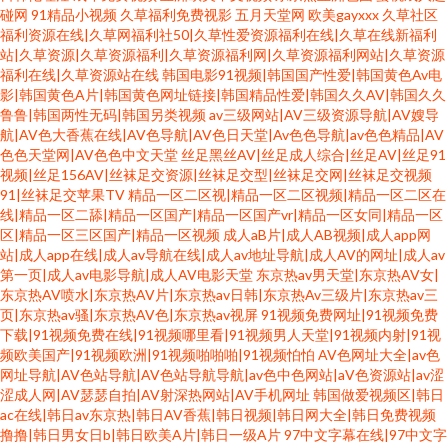
碰网
91精品小视频
久草福利免费视影
五月天堂网
欧美gayxxx
久草社区
福利资源在线|久草网福利社50|久草性爱资源福利在线|久草在线新福利
站|久草资源|久草资源福利|久草资源福利网|久草资源福利网站|久草资源
福利在线|久草资源站在线
韩国电影91视频|韩国国产性爱|韩国黄色Av电
影|韩国黄色A片|韩国黄色网址链接|韩国精品性爱|韩国久久AV|韩国久久
鲁鲁|韩国两性无码|韩国另类视频
av三级网站|AV三级资源导航|AV嫂导
航|AV色大香蕉在线|AV色导航|AV色日天堂|Av色色导航|av色色精品|AV
色色天堂网|AV色色中文天堂
丝足黑丝AV|丝足成人综合|丝足AV|丝足91
视频|丝足156AV|丝袜足交资源|丝袜足交型|丝袜足交网|丝袜足交视频
91|丝袜足交苹果TV
精品一区二区视|精品一区二区视频|精品一区二区在
线|精品一区二舔|精品一区国产|精品一区国产vr|精品一区女同|精品一区
区|精品一区三区国产|精品一区视频
成人aB片|成人AB视频|成人app网
站|成人app在线|成人av导航在线|成人av地址导航|成人AV的网址|成人av
第一页|成人av电影导航|成人AV电影天堂
东京热av男天堂|东京热AV女|
东京热AV喷水|东京热AV片|东京热av日韩|东京热Av三级片|东京热av三
页|东京热av骚|东京热AV色|东京热av视屏
91视频免费网址|91视频免费
下载|91视频免费在线|91视频哪里看|91视频男人天堂|91视频内射|91视
频欧美国产|91视频欧洲|91视频啪啪啪|91视频怕怕
AV色网址大全|av色
网址导航|AV色站导航|AV色站导航导航|av色中色网站|aV色资源站|av涩
涩成人网|AV瑟瑟自拍|AV射深热网站|AV手机网址
韩国做爱视频区|韩日
ac在线|韩日av东京热|韩日AV香蕉|韩日视频|韩日网大全|韩日免费视频
撸撸|韩日男女日b|韩日欧美A片|韩日一级A片
97中文字幕在线|97中文字