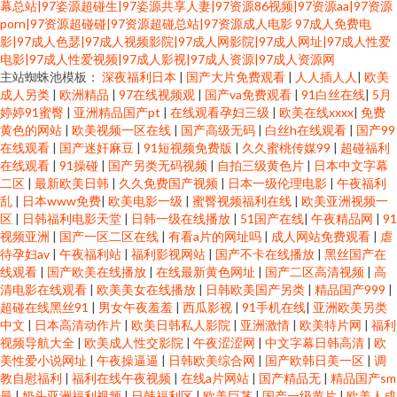
幕总站|97姿源超碰生|97姿源共享人妻|97资源86视频|97资源aa|97资源
porn|97资源超碰碰|97资源超碰总站|97资源成人电影
97成人免费电
影|97成人色瑟|97成人视频影院|97成人网影院|97成人网址|97成人性爱
电影|97成人性爱视频|97成人影视|97成人资源|97成人资源网
主站蜘蛛池模板：
深夜福利日本
|
国产大片免费观看
|
人人插人人
|
欧美
成人另类
|
欧洲精品
|
97在线视频观
|
国产va免费观看
|
91白丝在线
|
5月
婷婷91蜜臀
|
亚洲精品国产pt
|
在线观看孕妇三级
|
欧美在线xxxx
|
免费
黄色的网站
|
欧美视频一区在线
|
国产高级无码
|
白丝h在线观看
|
国产99
在线观看
|
国产迷奸麻豆
|
91短视频免费版
|
久久蜜桃传媒99
|
超碰福利
在线观看
|
91操碰
|
国产另类无码视频
|
自拍三级黄色片
|
日本中文字幕
二区
|
最新欧美日韩
|
久久免费国产视频
|
日本一级伦理电影
|
午夜福利
乱
|
日本www免费
|
欧美电影一级
|
蜜臀视频福利在线
|
欧美亚洲视频一
区
|
日韩福利电影天堂
|
日韩一级在线播放
|
51国产在线
|
午夜精品网
|
91
视频亚洲
|
国产一区二区在线
|
有看a片的网址吗
|
成人网站免费观看
|
虐
待孕妇av
|
午夜福利站
|
福利影视网站
|
国产不卡在线播放
|
黑丝国产在
线观看
|
国产欧美在线播放
|
在线最新黄色网址
|
国产二区高清视频
|
高
清电影在线观看
|
欧美美女在线播放
|
日韩欧美国产另类
|
精品国产999
|
超碰在线黑丝91
|
男女午夜羞羞
|
西瓜影视
|
91手机在线
|
亚洲欧美另类
中文
|
日本高清动作片
|
欧美日韩私人影院
|
亚洲激情
|
欧美特片网
|
福利
视频导航大全
|
欧美成人性交影院
|
午夜涩涩网
|
中文字幕日韩高清
|
欧
美性爱小说网址
|
午夜操逼逼
|
日韩欧美综合网
|
国产欧韩日美一区
|
调
教自慰福利
|
福利在线午夜视频
|
在线a片网站
|
国产精品无
|
精品国产sm
最
|
奶头亚洲福利视频
|
日韩福利区
|
欧美巨茎
|
国产一级黄片
|
欧美人成